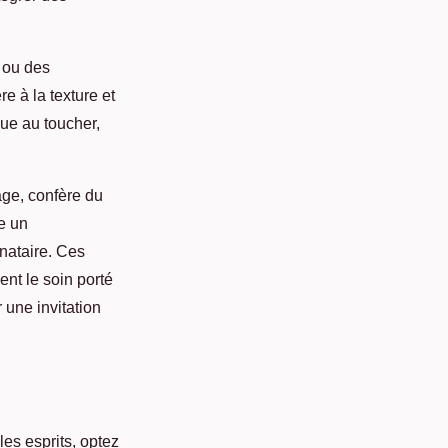
 ou des
e à la texture et
que au toucher,
age, confère du
se un
nataire. Ces
ent le soin porté
r une invitation
es esprits, optez