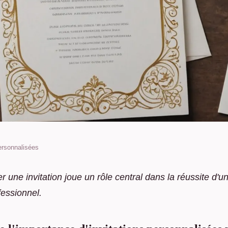
personnalisées
éer des invitations
r une invitation joue un rôle central dans la réussite d'
fessionnel.
es et originales