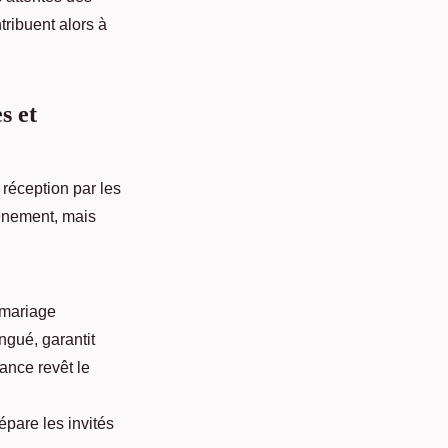
tribuent alors à
s et
 réception par les
vénement, mais
n mariage
ngué, garantit
nce revêt le
épare les invités