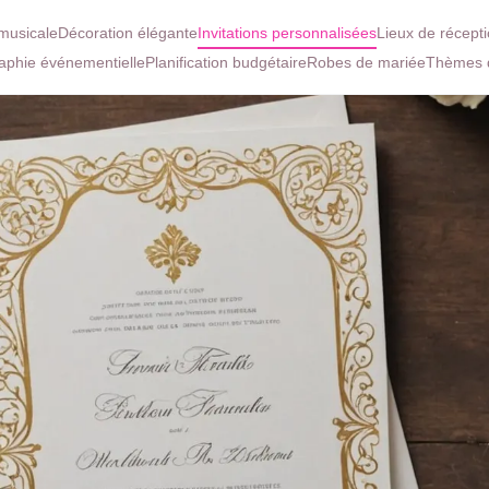
musicale
Décoration élégante
Invitations personnalisées
Lieux de récept
aphie événementielle
Planification budgétaire
Robes de mariée
Thèmes 