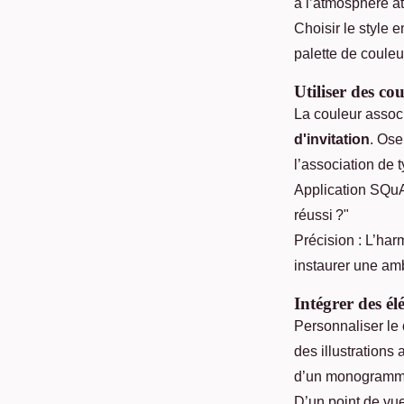
à l’atmosphère a
Choisir le style e
palette de couleu
Utiliser des co
La couleur assoc
d'invitation
. Ose
l’association de
Application SQuAD
réussi ?"
Précision : L’har
instaurer une amb
Intégrer des é
Personnaliser le
des illustrations
d’un monogramme, 
D’un point de vu