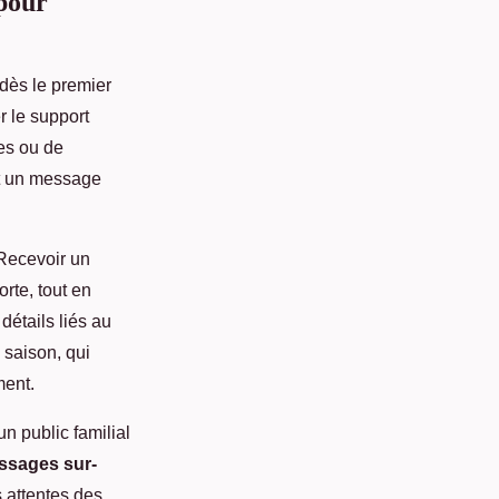
pour
dès le premier
r le support
es ou de
t un message
 Recevoir un
rte, tout en
détails liés au
 saison, qui
ment.
n public familial
ssages sur-
s attentes des