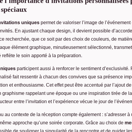
l'importance d'invitations personnalisées 
 spéciaux
nvitations uniques
permet de valoriser l’image de l’événement 
invités. En ajustant chaque design, il devient possible d’accorde
ce recherchée, que ce soit par des choix de couleurs, de matièr
aque élément graphique, minutieusement sélectionné, transme
é reflète le soin apporté à la préparation.
uniques
participent aussi à renforcer le sentiment d’exclusivité.
lisé fait ressentir à chacun des convives que sa présence impo
tion et enthousiasme. Cet effet peut être accentué par l’ajout de 
graphisme rappelant une époque ou une inspiration tirée de la
ucteur entre l’invitation et l’expérience vécue le jour de l’événe
u au contexte de la réception compte également : s’adresser à u
 même approche qu’une soirée corporate. Grâce au choix de
me
possible de souligner la singularité de la rencontre et de guider le