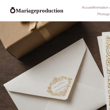
Accueil
Animation 
Mariageproduction
💍
Photogr