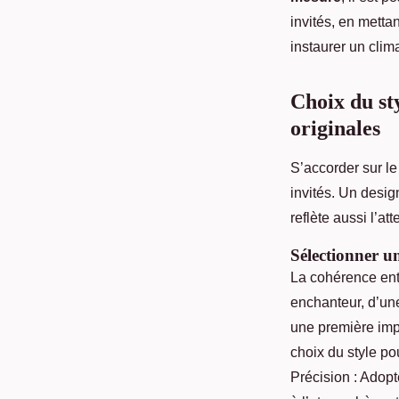
invités, en mettan
instaurer un clim
Choix du sty
originales
S’accorder sur l
invités. Un desig
reflète aussi l’at
Sélectionner u
La cohérence ent
enchanteur, d’une
une première imp
choix du style pou
Précision : Adopt