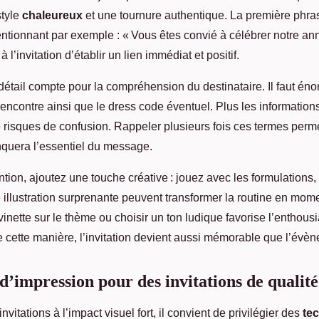
style
chaleureux
et une tournure authentique. La première phra
ntionnant par exemple : « Vous êtes convié à célébrer notre ann
l’invitation d’établir un lien immédiat et positif.
étail compte pour la compréhension du destinataire. Il faut éno
rencontre ainsi que le dress code éventuel. Plus les information
e risques de confusion. Rappeler plusieurs fois ces termes perm
quera l’essentiel du message.
ention, ajoutez une touche créative : jouez avec les formulations
illustration surprenante peuvent transformer la routine en mom
nette sur le thème ou choisir un ton ludique favorise l’enthous
 cette manière, l’invitation devient aussi mémorable que l’év
d’impression pour des invitations de qualit
nvitations à l’impact visuel fort, il convient de privilégier des
te