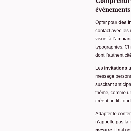
Comprendre 
Mickael
•
28 mai 2025
•
8 min de lecture
événements
Opter pour
des i
contact avec les 
visuel à l’ambian
typographies. Ch
dont l’authenticit
Les
invitations 
message personna
suscitant anticipa
thème, comme un 
créent un fil cond
Adapter le conten
n’appelle pas la
mesure
, il est 