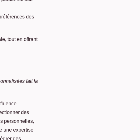
 préférences des
e, tout en offrant
onnalisées fait la
nfluence
lectionner des
ons personnelles,
te une expertise
tégrer des