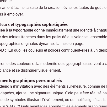
ttendue.
n amont facilite la suite de la création, évite les fautes de goût, et
rs à employer.
uleurs et typographies sophistiquées
iée à la typographie donne immédiatement une identité à chaq
r des teintes franches dans les petits détails valorise l’ensembl
 typographies originales dynamise la mise en page.
 : "En quoi les couleurs et polices contribuent-elles à un desig
monie des couleurs et la modernité des typographies servent à ca
iance et se distinguer visuellement.
léments graphiques personnalisés
design d'invitation
avec des éléments sur-mesure, comme de la
 adaptées, ajoute une signature unique. Cela peut être réalisé par
de symboles illustrant l’événement, ou de motifs significatifs.
e SQuAD : "Quels avantages apportent les éléments graphiques