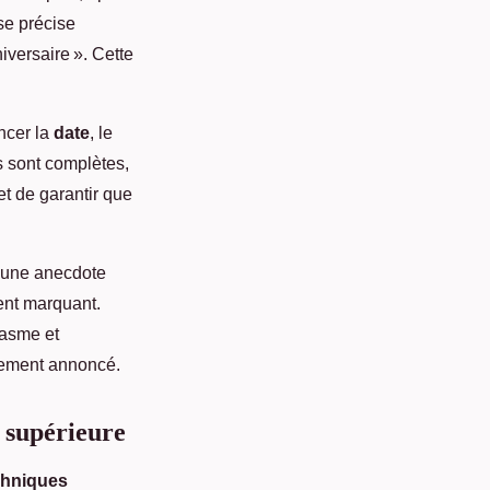
se précise
iversaire ». Cette
ncer la
date
, le
s sont complètes,
et de garantir que
, une anecdote
ent marquant.
iasme et
ènement annoncé.
é supérieure
chniques